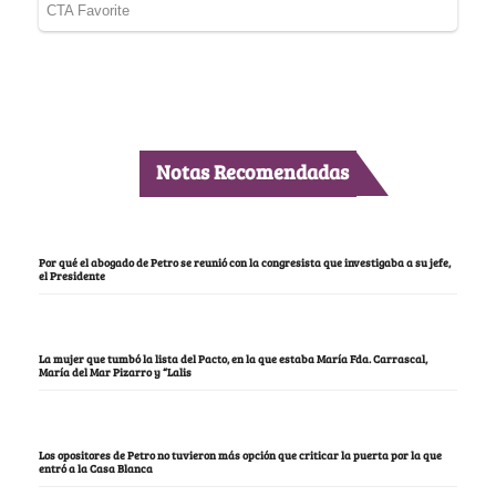
Notas Recomendadas
Por qué el abogado de Petro se reunió con la congresista que investigaba a su jefe,
el Presidente
La mujer que tumbó la lista del Pacto, en la que estaba María Fda. Carrascal,
María del Mar Pizarro y “Lalis
Los opositores de Petro no tuvieron más opción que criticar la puerta por la que
entró a la Casa Blanca