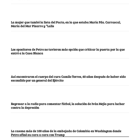
La mujer que tumbó la lista del Pacto, en la que estaba María Fda. Carrascal,
María del Mar Pizarro y “Lalis
Los opositores de Petro no tuvieron más opción que criticar la puerta por la que
entró a la Casa Blanca
Así encontraron el cuerpo del cura Camilo Torres, 60 años después de haber sido
escondido por un general del Ejército
Regresar a la radio para comentar fútbol, la solución de Iván Mejía para luchar
contra la depresión
La casona más de 100 años de la embajada de Colombia en Washington donde
Petro afinó su cara a cara con Trump