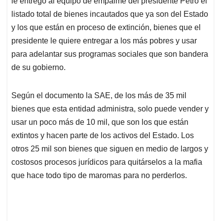
p
o
I
s
le entregó al equipo de empalme del presidente Petro el
p
k
n
listado total de bienes incautados que ya son del Estado
y los que están en proceso de extinción, bienes que el
presidente le quiere entregar a los más pobres y usar
para adelantar sus programas sociales que son bandera
de su gobierno.
Según el documento la SAE, de los más de 35 mil
bienes que esta entidad administra, solo puede vender y
usar un poco más de 10 mil, que son los que están
extintos y hacen parte de los activos del Estado. Los
otros 25 mil son bienes que siguen en medio de largos y
costosos procesos jurídicos para quitárselos a la mafia
que hace todo tipo de maromas para no perderlos.