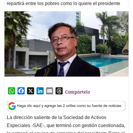
repartirá entre los pobres como lo quiere el presidente
W
F
X
L
E
T
Compártelo
h
a
i
m
h
a
c
n
a
r
t
e
k
i
e
La dirección saliente de la Sociedad de Activos
s
b
e
l
a
Especiales -SAE-, que terminó con gestión cuestionada,
A
o
d
d