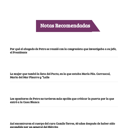
Notas Recomendadas
Por qué el abogado de Petro se reunió con la congresista que investigaba a su jefe,
el Presidente
La mujer que tumbó la lista del Pacto, en la que estaba María Fda. Carrascal,
María del Mar Pizarro y “Lalis
Los opositores de Petro no tuvieron más opción que criticar la puerta por la que
entró a la Casa Blanca
Así encontraron el cuerpo del cura Camilo Torres, 60 años después de haber sido
escondido por un general del Ejército