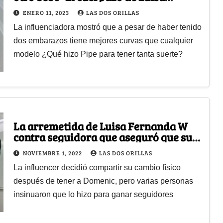
Fernanda W después de 2 hijos
ENERO 11, 2023
LAS DOS ORILLAS
La influenciadora mostró que a pesar de haber tenido
dos embarazos tiene mejores curvas que cualquier
modelo ¿Qué hizo Pipe para tener tanta suerte?
La arremetida de Luisa Fernanda W
contra seguidora que aseguró que su
cuerpo postparto es un montaje
NOVIEMBRE 1, 2022
LAS DOS ORILLAS
La influencer decidió compartir su cambio físico
después de tener a Domenic, pero varias personas
insinuaron que lo hizo para ganar seguidores