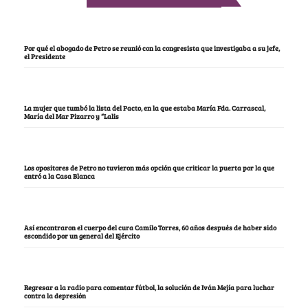
Por qué el abogado de Petro se reunió con la congresista que investigaba a su jefe,
el Presidente
La mujer que tumbó la lista del Pacto, en la que estaba María Fda. Carrascal,
María del Mar Pizarro y “Lalis
Los opositores de Petro no tuvieron más opción que criticar la puerta por la que
entró a la Casa Blanca
Así encontraron el cuerpo del cura Camilo Torres, 60 años después de haber sido
escondido por un general del Ejército
Regresar a la radio para comentar fútbol, la solución de Iván Mejía para luchar
contra la depresión