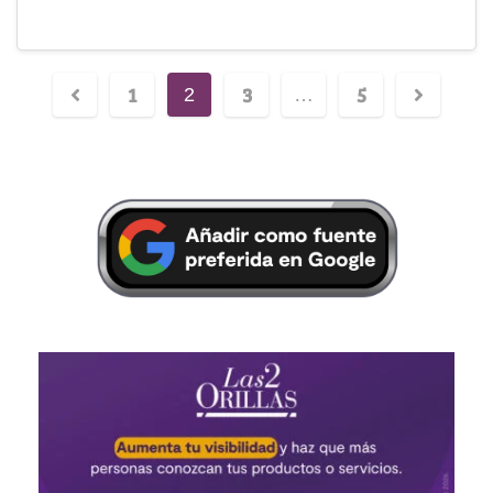
1
3
5
2
…