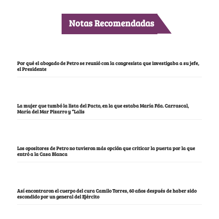
Notas Recomendadas
Por qué el abogado de Petro se reunió con la congresista que investigaba a su jefe,
el Presidente
La mujer que tumbó la lista del Pacto, en la que estaba María Fda. Carrascal,
María del Mar Pizarro y “Lalis
Los opositores de Petro no tuvieron más opción que criticar la puerta por la que
entró a la Casa Blanca
Así encontraron el cuerpo del cura Camilo Torres, 60 años después de haber sido
escondido por un general del Ejército