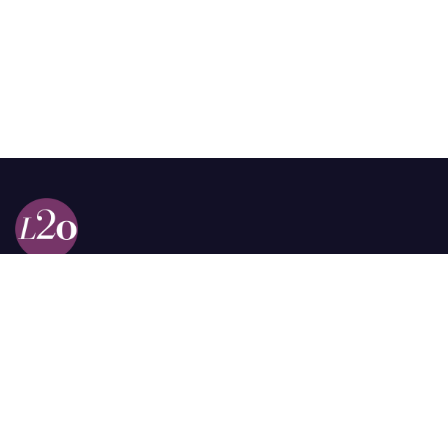
Calle 98a # 51-69 La Castellana
Bogotá, Colombia.
contacto @las2orillas.co
Pauta:
comercial@las2orillas.co
Temas Juridicos:
juridico@las2orillas.co
Todos los derechos reservados. Fundación Las Dos Orillas