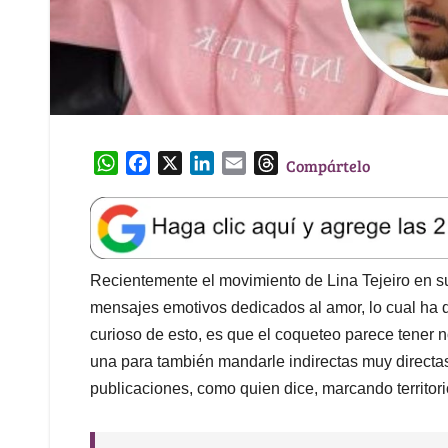
W
F
X
L
E
T
Compártelo
h
a
i
m
h
a
c
n
a
r
t
e
k
i
e
s
b
e
l
a
A
o
d
d
Recientemente el movimiento de Lina Tejeiro en 
p
o
I
s
mensajes emotivos dedicados al amor, lo cual ha 
p
k
n
curioso de esto, es que el coqueteo parece tener 
una para también mandarle indirectas muy directas
publicaciones, como quien dice, marcando territori