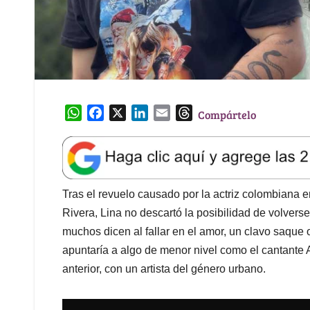
W
F
X
L
E
T
Compártelo
h
a
i
m
h
a
c
n
a
r
t
e
k
i
e
s
b
e
l
a
A
o
d
d
Tras el revuelo causado por la actriz colombiana en
p
o
I
s
Rivera, Lina no descartó la posibilidad de volvers
p
k
n
muchos dicen al fallar en el amor, un clavo saque
apuntaría a algo de menor nivel como el cantante 
anterior, con un artista del género urbano.