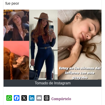
fue peor
Tomado de Instagram
W
F
X
L
E
T
Compártelo
h
a
i
m
h