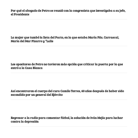
Por qué el abogado de Petro se reunió con la congresista que investigaba a su jefe,
el Presidente
La mujer que tumbó la lista del Pacto, en la que estaba María Fda. Carrascal,
María del Mar Pizarro y “Lalis
Los opositores de Petro no tuvieron más opción que criticar la puerta por la que
entró a la Casa Blanca
Así encontraron el cuerpo del cura Camilo Torres, 60 años después de haber sido
escondido por un general del Ejército
Regresar a la radio para comentar fútbol, la solución de Iván Mejía para luchar
contra la depresión