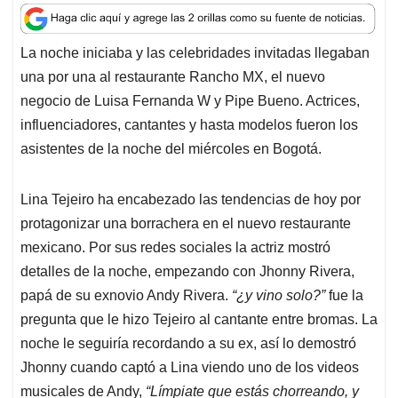
a
c
n
a
r
t
e
k
i
e
La noche iniciaba y las celebridades invitadas llegaban
s
b
e
l
a
una por una al restaurante Rancho MX, el nuevo
A
o
d
d
p
o
I
s
negocio de Luisa Fernanda W y Pipe Bueno. Actrices,
p
k
n
influenciadores, cantantes y hasta modelos fueron los
asistentes de la noche del miércoles en Bogotá.
Lina Tejeiro ha encabezado las tendencias de hoy por
protagonizar una borrachera en el nuevo restaurante
mexicano. Por sus redes sociales la actriz mostró
detalles de la noche, empezando con Jhonny Rivera,
papá de su exnovio Andy Rivera.
“¿y vino solo?”
fue la
pregunta que le hizo Tejeiro al cantante entre bromas. La
noche le seguiría recordando a su ex, así lo demostró
Jhonny cuando captó a Lina viendo uno de los videos
musicales de Andy,
“Límpiate que estás chorreando, y