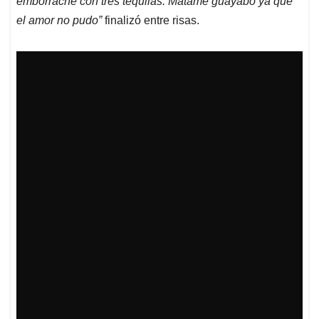
emborraché con tres tequilas. Mátame guayabo ya que
el amor no pudo”
finalizó entre risas.