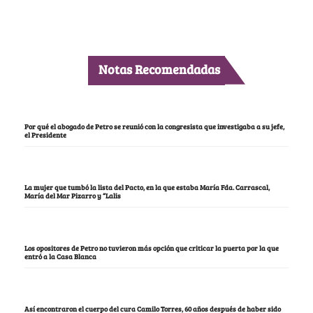
Notas Recomendadas
Por qué el abogado de Petro se reunió con la congresista que investigaba a su jefe,
el Presidente
La mujer que tumbó la lista del Pacto, en la que estaba María Fda. Carrascal,
María del Mar Pizarro y “Lalis
Los opositores de Petro no tuvieron más opción que criticar la puerta por la que
entró a la Casa Blanca
Así encontraron el cuerpo del cura Camilo Torres, 60 años después de haber sido