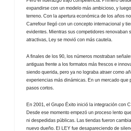
Pero el liderazgo trajo competencia. Primero des
expandirse con un modelo más ambicioso, y luego
terreno. Con la apertura económica de los años no
Carrefour llegó con un concepto internacional y t
evidentes. Mientras sus competidores renovaban 
atractivas, Ley se movió con más cautela.
A finales de los 90, los números mostraban señal
antiguas frente a los formatos más frescos e inno
siendo querida, pero ya no lograba atraer como año
experiencias más dinámicas. En un mercado que p
pasos cortos.
En 2001, el Grupo Éxito inició la integración co
Desde ese momento empezó un proceso lento que 
ni despedidas públicas. Las tiendas fueron cambi
nuevo dueño. El LEY fue desapareciendo de silenci