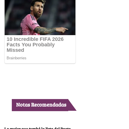
Notas Recomendadas
La mujer que tumbó la lista del Pacto,