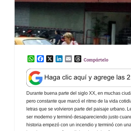
W
F
X
L
E
T
Compártelo
h
a
i
m
h
a
c
n
a
r
t
e
k
i
e
s
b
e
l
a
A
o
d
d
Durante buena parte del siglo XX, en muchas ciu
p
o
I
s
pero constante que marcó el ritmo de la vida cotidi
p
k
n
letras que se volvieron parte del paisaje urbano.
ser moderno y terminó desapareciendo justo cuando
historia empezó con un incendio y terminó con una