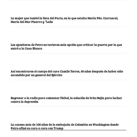
La mujer que tumbó la lista del Pacto, en la que estaba María Fda. Carrascal,
María del Mar Pizarro y “Lalis
Los opositores de Petro no tuvieron más opción que criticar la puerta por la que
entró a la Casa Blanca
Así encontraron el cuerpo del cura Camilo Torres, 60 años después de haber sido
escondido por un general del Ejército
Regresar a la radio para comentar fútbol, la solución de Iván Mejía para luchar
contra la depresión
La casona más de 100 años de la embajada de Colombia en Washington donde
Petro afinó su cara a cara con Trump