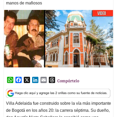
manos de mafiosos
W
F
X
L
E
T
Compártelo
h
a
i
m
h
a
c
n
a
r
t
e
k
i
e
Villa Adelaida fue construido sobre la vía más importante
s
b
e
l
a
de Bogotá en los años 20: la carrera séptima. Su dueño,
A
o
d
d