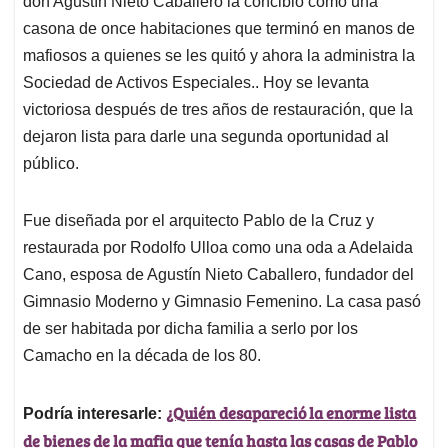
p
o
I
s
don Agustín Nieto Caballero la concibió como una
p
k
n
casona de once habitaciones que terminó en manos de
mafiosos a quienes se les quitó y ahora la administra la
Sociedad de Activos Especiales.. Hoy se levanta
victoriosa después de tres años de restauración, que la
dejaron lista para darle una segunda oportunidad al
público.
Fue diseñada por el arquitecto Pablo de la Cruz y
restaurada por Rodolfo Ulloa como una oda a Adelaida
Cano, esposa de Agustín Nieto Caballero, fundador del
Gimnasio Moderno y Gimnasio Femenino. La casa pasó
de ser habitada por dicha familia a serlo por los
Camacho en la década de los 80.
¿Quién desapareció la enorme lista
Podría interesarle:
de bienes de la mafia que tenía hasta las casas de Pablo