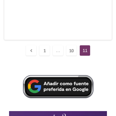
1
10
…
11