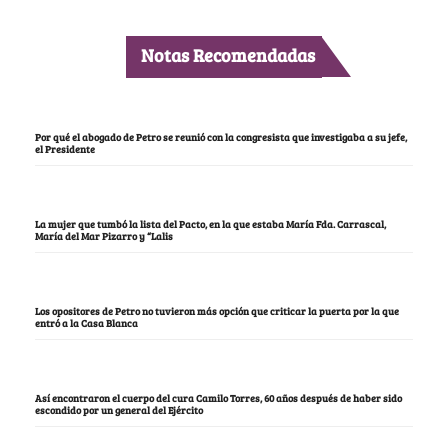
Notas Recomendadas
Por qué el abogado de Petro se reunió con la congresista que investigaba a su jefe,
el Presidente
La mujer que tumbó la lista del Pacto, en la que estaba María Fda. Carrascal,
María del Mar Pizarro y “Lalis
Los opositores de Petro no tuvieron más opción que criticar la puerta por la que
entró a la Casa Blanca
Así encontraron el cuerpo del cura Camilo Torres, 60 años después de haber sido
escondido por un general del Ejército