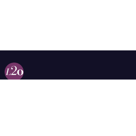
Calle 98a # 51-69 La Castellana
Bogotá, Colombia.
contacto @las2orillas.co
Pauta:
comercial@las2orillas.co
Temas Juridicos:
juridico@las2orillas.co
Todos los derechos reservados. Fundación Las Dos Orillas