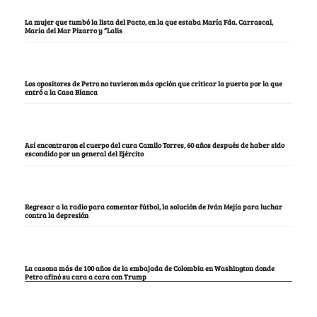
La mujer que tumbó la lista del Pacto, en la que estaba María Fda. Carrascal,
María del Mar Pizarro y “Lalis
Los opositores de Petro no tuvieron más opción que criticar la puerta por la que
entró a la Casa Blanca
Así encontraron el cuerpo del cura Camilo Torres, 60 años después de haber sido
escondido por un general del Ejército
Regresar a la radio para comentar fútbol, la solución de Iván Mejía para luchar
contra la depresión
La casona más de 100 años de la embajada de Colombia en Washington donde
Petro afinó su cara a cara con Trump