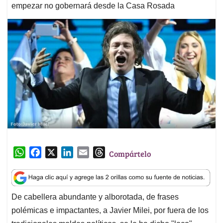
empezar no gobernará desde la Casa Rosada
W
F
X
L
E
T
Compártelo
h
a
i
m
h
a
c
n
a
r
t
e
k
i
e
De cabellera abundante y alborotada, de frases
s
b
e
l
a
polémicas e impactantes, a Javier Milei, por fuera de los
A
o
d
d