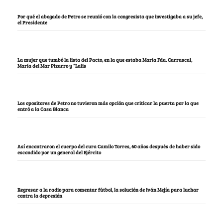
Por qué el abogado de Petro se reunió con la congresista que investigaba a su jefe,
el Presidente
La mujer que tumbó la lista del Pacto, en la que estaba María Fda. Carrascal,
María del Mar Pizarro y “Lalis
Los opositores de Petro no tuvieron más opción que criticar la puerta por la que
entró a la Casa Blanca
Así encontraron el cuerpo del cura Camilo Torres, 60 años después de haber sido
escondido por un general del Ejército
Regresar a la radio para comentar fútbol, la solución de Iván Mejía para luchar
contra la depresión