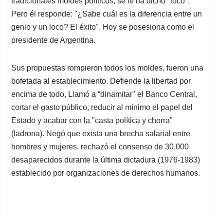
p
o
I
s
tradicionales moldes políticos, se le ha dicho "loco".
p
k
n
Pero él responde: "¿Sabe cuál es la diferencia entre un
genio y un loco? El éxito". Hoy se posesiona como el
presidente de Argentina.
Sus propuestas rompieron todos los moldes, fueron una
bofetada al establecimiento. Defiende la libertad por
encima de todo, Llamó a “dinamitar" el Banco Central,
cortar el gasto público, reducir al mínimo el papel del
Estado y acabar con la "casta política y chorra”
(ladrona). Negó que exista una brecha salarial entre
hombres y mujeres, rechazó el consenso de 30.000
desaparecidos durante la última dictadura (1976-1983)
establecido por organizaciones de derechos humanos.