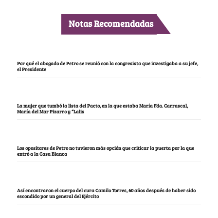
Notas Recomendadas
Por qué el abogado de Petro se reunió con la congresista que investigaba a su jefe,
el Presidente
La mujer que tumbó la lista del Pacto, en la que estaba María Fda. Carrascal,
María del Mar Pizarro y “Lalis
Los opositores de Petro no tuvieron más opción que criticar la puerta por la que
entró a la Casa Blanca
Así encontraron el cuerpo del cura Camilo Torres, 60 años después de haber sido
escondido por un general del Ejército