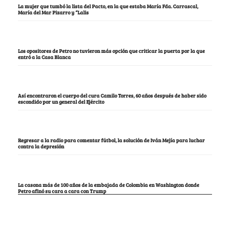
La mujer que tumbó la lista del Pacto, en la que estaba María Fda. Carrascal,
María del Mar Pizarro y “Lalis
Los opositores de Petro no tuvieron más opción que criticar la puerta por la que
entró a la Casa Blanca
Así encontraron el cuerpo del cura Camilo Torres, 60 años después de haber sido
escondido por un general del Ejército
Regresar a la radio para comentar fútbol, la solución de Iván Mejía para luchar
contra la depresión
La casona más de 100 años de la embajada de Colombia en Washington donde
Petro afinó su cara a cara con Trump