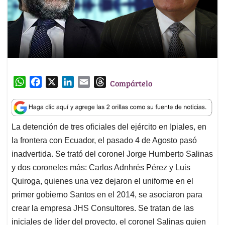
W
F
X
L
E
T
Compártelo
h
a
i
m
h
a
c
n
a
r
t
e
k
i
e
La detención de tres oficiales del ejército en Ipiales, en
s
b
e
l
a
la frontera con Ecuador, el pasado 4 de Agosto pasó
A
o
d
d
p
o
I
s
inadvertida. Se trató del coronel Jorge Humberto Salinas
p
k
n
y dos coroneles más: Carlos Adnhrés Pérez y Luis
Quiroga, quienes una vez dejaron el uniforme en el
primer gobierno Santos en el 2014, se asociaron para
crear la empresa JHS Consultores. Se tratan de las
iniciales de líder del proyecto, el coronel Salinas quien