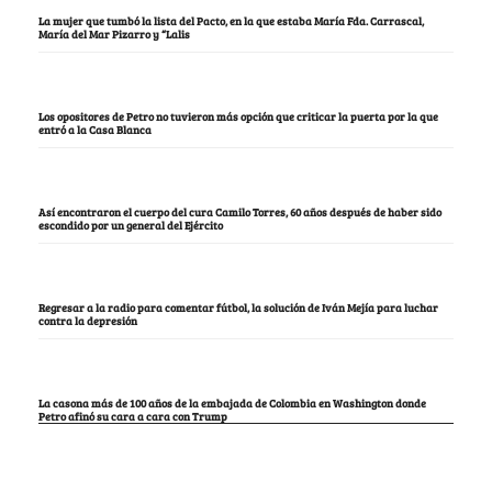
La mujer que tumbó la lista del Pacto, en la que estaba María Fda. Carrascal,
María del Mar Pizarro y “Lalis
Los opositores de Petro no tuvieron más opción que criticar la puerta por la que
entró a la Casa Blanca
Así encontraron el cuerpo del cura Camilo Torres, 60 años después de haber sido
escondido por un general del Ejército
Regresar a la radio para comentar fútbol, la solución de Iván Mejía para luchar
contra la depresión
La casona más de 100 años de la embajada de Colombia en Washington donde
Petro afinó su cara a cara con Trump