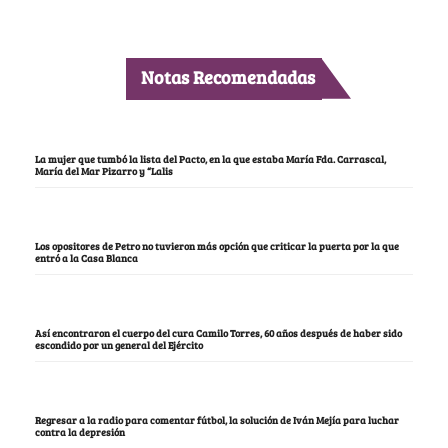
Notas Recomendadas
La mujer que tumbó la lista del Pacto, en la que estaba María Fda. Carrascal,
María del Mar Pizarro y “Lalis
Los opositores de Petro no tuvieron más opción que criticar la puerta por la que
entró a la Casa Blanca
Así encontraron el cuerpo del cura Camilo Torres, 60 años después de haber sido
escondido por un general del Ejército
Regresar a la radio para comentar fútbol, la solución de Iván Mejía para luchar
contra la depresión