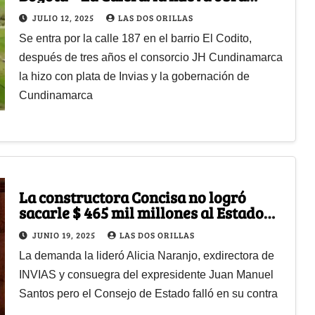
conecta en 10 minutos
JULIO 12, 2025
LAS DOS ORILLAS
Se entra por la calle 187 en el barrio El Codito,
después de tres años el consorcio JH Cundinamarca
la hizo con plata de Invias y la gobernación de
Cundinamarca
La constructora Concisa no logró
sacarle $ 465 mil millones al Estado
por la Ruta del Sol
JUNIO 19, 2025
LAS DOS ORILLAS
La demanda la lideró Alicia Naranjo, exdirectora de
INVIAS y consuegra del expresidente Juan Manuel
Santos pero el Consejo de Estado falló en su contra