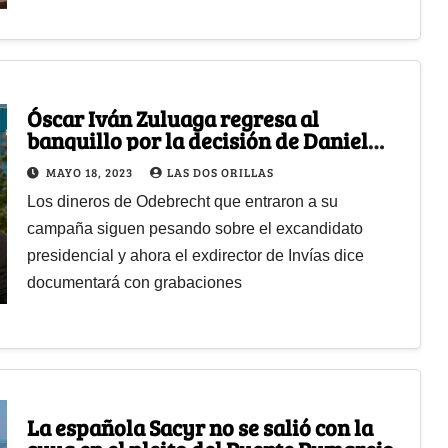
Óscar Iván Zuluaga regresa al
banquillo por la decisión de Daniel
García de colaborar con la justicia
MAYO 18, 2023
LAS DOS ORILLAS
Los dineros de Odebrecht que entraron a su
campaña siguen pesando sobre el excandidato
presidencial y ahora el exdirector de Invías dice
documentará con grabaciones
La española Sacyr no se salió con la