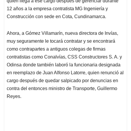
p
o
I
s
quien llega a ese cargo después de gerenciar durante
p
k
n
12 años a la empresa contratista MG Ingeniería y
Construcción con sede en Cota, Cundinamarca.
Ahora, a Gómez Villamarín, nueva directora de Invías,
muy seguramente le tocará contratar y se encontrará
como contrapartes a antiguos colegas de firmas
contratistas como Conalvías, CSS Constructores S. A. y
Odinsa donde también laboró la funcionaria designada
en reemplazo de Juan Alfonso Latorre, quien renunció al
cargo después de quedar salpicado por denuncias en
contra del entonces ministro de Transporte, Guillermo
Reyes.