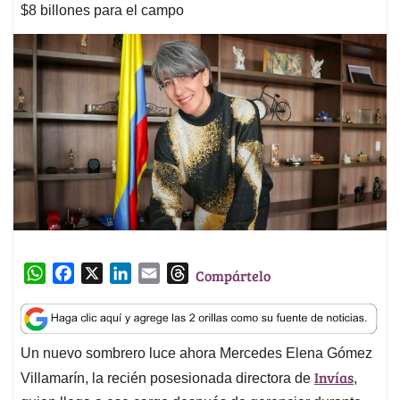
$8 billones para el campo
W
F
X
L
E
T
Compártelo
h
a
i
m
h
a
c
n
a
r
t
e
k
i
e
Un nuevo sombrero luce ahora Mercedes Elena Gómez
s
b
e
l
a
Invías
A
o
d
d
Villamarín, la recién posesionada directora de
,