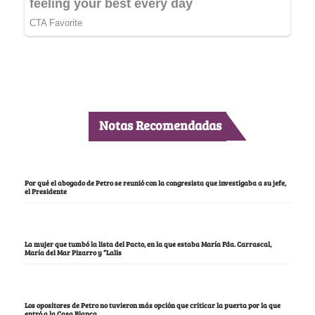
Notas Recomendadas
Por qué el abogado de Petro se reunió con la congresista que investigaba a su jefe,
el Presidente
La mujer que tumbó la lista del Pacto, en la que estaba María Fda. Carrascal,
María del Mar Pizarro y “Lalis
Los opositores de Petro no tuvieron más opción que criticar la puerta por la que
entró a la Casa Blanca