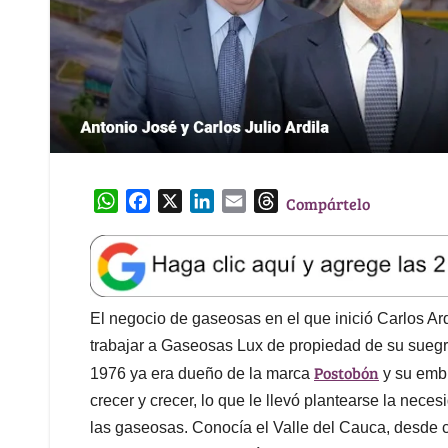
W
F
X
L
E
T
Compártelo
h
a
i
m
h
a
c
n
a
r
t
e
k
i
e
s
b
e
l
a
A
o
d
d
El negocio de gaseosas en el que inició Carlos Ard
p
o
I
s
trabajar a Gaseosas Lux de propiedad de su suegr
p
k
n
Postobón
1976 ya era dueño de la marca
y su embl
crecer y crecer, lo que le llevó plantearse la neces
las gaseosas. Conocía el Valle del Cauca, desde c