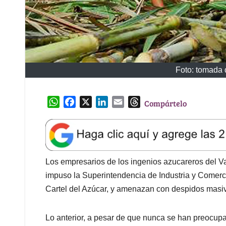
Foto: tomada 
W
F
X
L
E
T
Compártelo
h
a
i
m
h
a
c
n
a
r
t
e
k
i
e
s
b
e
l
a
A
o
d
d
Los empresarios de los ingenios azucareros del Val
p
o
I
s
impuso la Superintendencia de Industria y Comerc
p
k
n
Cartel del Azúcar, y amenazan con despidos masiv
Lo anterior, a pesar de que nunca se han preocupad