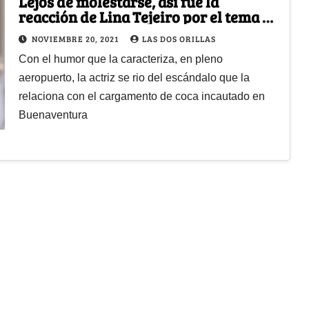
Lejos de molestarse, así fue la
reacción de Lina Tejeiro por el tema de
su "papá narco"
NOVIEMBRE 20, 2021
LAS DOS ORILLAS
Con el humor que la caracteriza, en pleno
aeropuerto, la actriz se rio del escándalo que la
relaciona con el cargamento de coca incautado en
Buenaventura