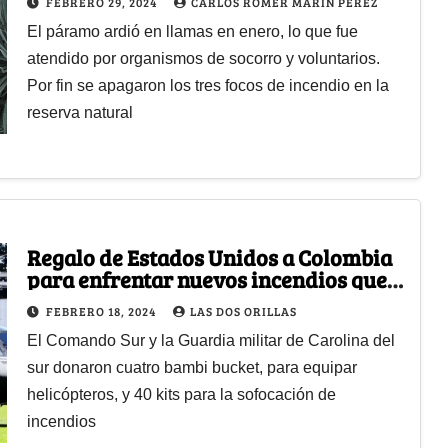
FEBRERO 29, 2024
CARLOS ROMER MARÍN PÉREZ
El páramo ardió en llamas en enero, lo que fue
atendido por organismos de socorro y voluntarios.
Por fin se apagaron los tres focos de incendio en la
reserva natural
Regalo de Estados Unidos a Colombia
para enfrentar nuevos incendios que
pueda provocar El Niño
FEBRERO 18, 2024
LAS DOS ORILLAS
El Comando Sur y la Guardia militar de Carolina del
sur donaron cuatro bambi bucket, para equipar
helicópteros, y 40 kits para la sofocación de
incendios