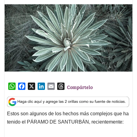
W
F
X
L
E
T
Compártelo
h
a
i
m
h
a
c
n
a
r
t
e
k
i
e
Estos son algunos de los hechos más complejos que ha
s
b
e
l
a
tenido el PÁRAMO DE SANTURBÁN, recientemente:
A
o
d
d
p
o
I
s