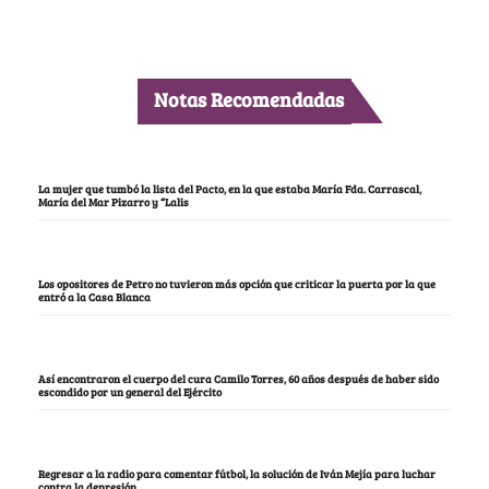
Notas Recomendadas
La mujer que tumbó la lista del Pacto, en la que estaba María Fda. Carrascal,
María del Mar Pizarro y “Lalis
Los opositores de Petro no tuvieron más opción que criticar la puerta por la que
entró a la Casa Blanca
Así encontraron el cuerpo del cura Camilo Torres, 60 años después de haber sido
escondido por un general del Ejército
Regresar a la radio para comentar fútbol, la solución de Iván Mejía para luchar
contra la depresión