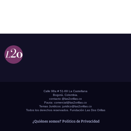
Calle 98a # 51-69 La Castellana
Bogotá, Colombia.
contacto @las2orillas.co
Pauta:
comercial@las2orillas.co
Temas Juridicos:
juridico@las2orillas.co
Todos los derechos reservados. Fundación Las Dos Orillas
¿Quiénes somos?
Política de Privacidad