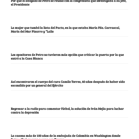
Por qué el abogado de Petro se reunió con la congresista que investigaba a su jefe,
el Presidente
La mujer que tumbó la lista del Pacto, en la que estaba María Fda. Carrascal,
María del Mar Pizarro y “Lalis
Los opositores de Petro no tuvieron más opción que criticar la puerta por la que
entró a la Casa Blanca
Así encontraron el cuerpo del cura Camilo Torres, 60 años después de haber sido
escondido por un general del Ejército
Regresar a la radio para comentar fútbol, la solución de Iván Mejía para luchar
contra la depresión
La casona más de 100 años de la embajada de Colombia en Washington donde