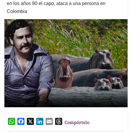
en los años 80 el capo, ataca a una persona en
Colombia
W
F
X
L
E
T
Compártelo
h
a
i
m
h