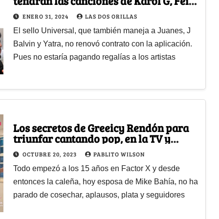
tendrán las canciones de Karol G, Feid
y Greeicy?
ENERO 31, 2024
LAS DOS ORILLAS
El sello Universal, que también maneja a Juanes, J
Balvin y Yatra, no renovó contrato con la aplicación.
Pues no estaría pagando regalías a los artistas
Los secretos de Greeicy Rendón para
triunfar cantando pop, en la TV y
como influencer
OCTUBRE 20, 2023
PABLITO WILSON
Todo empezó a los 15 años en Factor X y desde
entonces la caleña, hoy esposa de Mike Bahía, no ha
parado de cosechar, aplausos, plata y seguidores