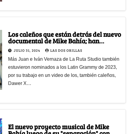
Los caleños que están detrás del nuevo
documental de Mike Bahía; han
trabajado con BMW, Trident y más
JULIO 31, 2024
LAS DOS ORILLAS
Más Juan e Iván Vernaza de La Ruta Studio también
estuvieron nominados a los Latin Grammy de 2023,
por su trabajo en un video de los, también caleños,
Dawer X…
El nuevo proyecto musical de Mike
Bahía luego de su "separación" con