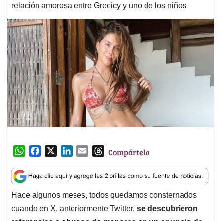
relación amorosa entre Greeicy y uno de los niños
W
F
X
L
E
T
Compártelo
h
a
i
m
h
a
c
n
a
r
t
e
k
i
e
Hace algunos meses, todos quedamos consternados
s
b
e
l
a
cuando en X, anteriormente Twitter,
se descubrieron
A
o
d
d