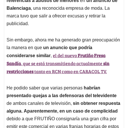
p
o
I
s
referencias a abusos de menores
en
un anuncio de
p
k
n
Balenciaga
, una reconocida empresa de moda. La
marca tuvo que salir a ofrecer excusas y retirar la
publicidad.
Sin embargo, ahora me ha generado gran preocupación
la manera en que
un anuncio que podría
el del nuevo
Frutiño Fresa
considerarse similar
,
Sandía
, que se está transmitiendo actualmente
sin
restricciones
tanto en RCN como en CARACOL TV.
He podido saber que varias personas
habrían
presentado quejas a las defensoras del televidente
de ambos canales de televisión,
sin obtener respuesta
alguna.
Aparentemente, en un caso de complicidad
debido a que FRUTIÑO consignaría una gran cifra por
emitir este comercial en varias franjas horarias de estos