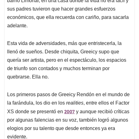
p
o
I
s
barrio Limonar, en una casa donde la vida no era fácil y
p
k
n
sus padres tuvieron que hacer grandes esfuerzos
económicos, que ella recuerda con cariño, para sacarla
adelante.
Esta vida de adversidades, más que entristecerla, la
llenó de sueños. Desde chiquita, Greeicy supo que
quería ser artista, pero en el espectáculo, los espacios
de triunfo son contados y muchos terminan por
quebrarse. Ella no.
Los primeros pasos de Greeicy Rendón en el mundo de
la farándula, los dio en los
realities
, entre ellos el Factor
2007
XS donde se presentó en
y aunque recibió críticas
por algunas falencias en su voz, también logró algunos
elogios por su talento que desde entonces ya era
evidente.