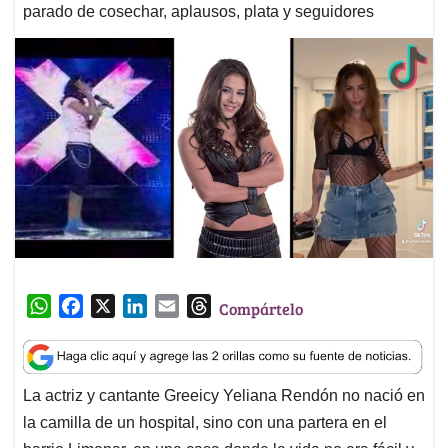
parado de cosechar, aplausos, plata y seguidores
W
F
X
L
E
T
Compártelo
h
a
i
m
h
a
c
n
a
r
t
e
k
i
e
La actriz y cantante Greeicy Yeliana Rendón no nació en
s
b
e
l
a
la camilla de un hospital, sino con una partera en el
A
o
d
d