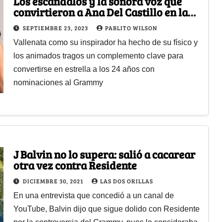
Los escándalos y la sonora voz que
convirtieron a Ana Del Castillo en la
sucesora de Diomedes Díaz
SEPTIEMBRE 23, 2023
PABLITO WILSON
Vallenata como su inspirador ha hecho de su físico y
los animados tragos un complemento clave para
convertirse en estrella a los 24 años con
nominaciones al Grammy
J Balvin no lo supera: salió a cacarear
otra vez contra Residente
DICIEMBRE 30, 2021
LAS DOS ORILLAS
En una entrevista que concedió a un canal de
YouTube, Balvin dijo que sigue dolido con Residente