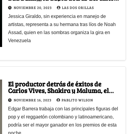
de Karol G
NOVIEMBRE 20, 2023
LAS DOS ORILLAS
Jessica Giraldo, sin experiencia en manejo de
artistas, representa a su hermana tras líos de Noah
Assad, quien en las sombras organiza la gira en
Venezuela
El productor detrás de éxitos de
Carlos Vives, Shakira y Maluma, el
más nominado en los Latin Grammys
NOVIEMBRE 16, 2023
PABLITO WILSON
Edgar Barrera trabaja con las principales figuras del
pop y el reggaetón colombiano y latinoamericano,
podría ser el mayor ganador en los premios de esta
noche