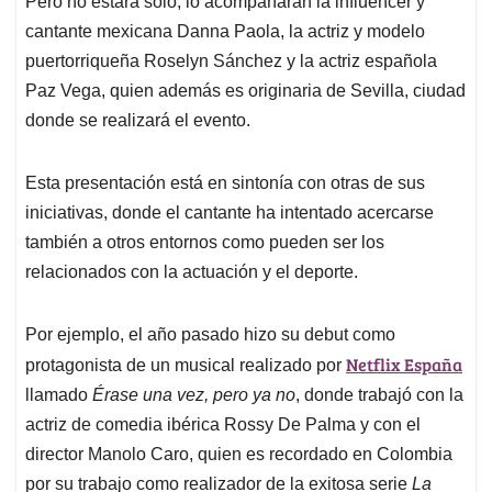
p
o
I
s
Pero no estará solo, lo acompañarán la influencer y
p
k
n
cantante mexicana Danna Paola, la actriz y modelo
puertorriqueña Roselyn Sánchez y la actriz española
Paz Vega, quien además es originaria de Sevilla, ciudad
donde se realizará el evento.
Esta presentación está en sintonía con otras de sus
iniciativas, donde el cantante ha intentado acercarse
también a otros entornos como pueden ser los
relacionados con la actuación y el deporte.
Por ejemplo, el año pasado hizo su debut como
Netflix España
protagonista de un musical realizado por
llamado
Érase una vez, pero ya no
, donde trabajó con la
actriz de comedia ibérica Rossy De Palma y con el
director Manolo Caro, quien es recordado en Colombia
por su trabajo como realizador de la exitosa serie
La