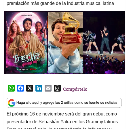
premiación más grande de la industria musical latina
W
F
X
L
E
T
Compártelo
h
a
i
m
h
a
c
n
a
r
t
e
k
i
e
El próximo 16 de noviembre será del gran debut como
s
b
e
l
a
presentador de Sebastián Yatra en los Grammy latinos.
A
o
d
d