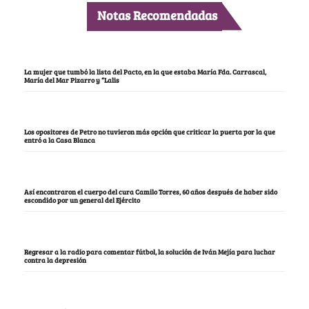
Notas Recomendadas
La mujer que tumbó la lista del Pacto, en la que estaba María Fda. Carrascal,
María del Mar Pizarro y “Lalis
Los opositores de Petro no tuvieron más opción que criticar la puerta por la que
entró a la Casa Blanca
Así encontraron el cuerpo del cura Camilo Torres, 60 años después de haber sido
escondido por un general del Ejército
Regresar a la radio para comentar fútbol, la solución de Iván Mejía para luchar
contra la depresión