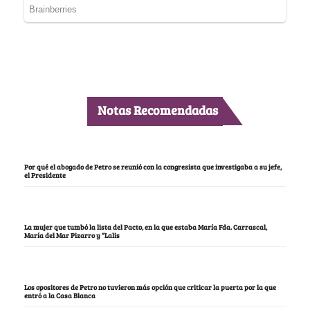
Notas Recomendadas
Por qué el abogado de Petro se reunió con la congresista que investigaba a su jefe,
el Presidente
La mujer que tumbó la lista del Pacto, en la que estaba María Fda. Carrascal,
María del Mar Pizarro y “Lalis
Los opositores de Petro no tuvieron más opción que criticar la puerta por la que
entró a la Casa Blanca