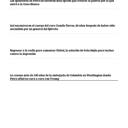
Los opositores de Petro no tuvieron más opción que criticar la puerta por la que
entró a la Casa Blanca
Así encontraron el cuerpo del cura Camilo Torres, 60 años después de haber sido
escondido por un general del Ejército
Regresar a la radio para comentar fútbol, la solución de Iván Mejía para luchar
contra la depresión
La casona más de 100 años de la embajada de Colombia en Washington donde
Petro afinó su cara a cara con Trump