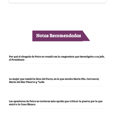
Notas Recomendadas
Por qué el abogado de Petro se reunió con la congresista que investigaba a su jefe,
el Presidente
La mujer que tumbó la lista del Pacto, en la que estaba María Fda. Carrascal,
María del Mar Pizarro y “Lalis
Los opositores de Petro no tuvieron más opción que criticar la puerta por la que
entró a la Casa Blanca