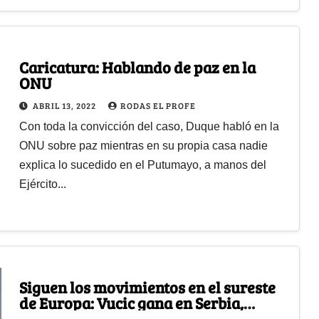
Caricatura: Hablando de paz en la
ONU
ABRIL 13, 2022
RODAS EL PROFE
Con toda la convicción del caso, Duque habló en la
ONU sobre paz mientras en su propia casa nadie
explica lo sucedido en el Putumayo, a manos del
Ejército...
Siguen los movimientos en el sureste
de Europa: Vucic gana en Serbia,
enroque de Putin