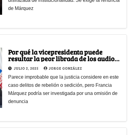
disfrazada de institucionalidad. Se exige la renuncia
de Márquez
Por qué la vicepresidenta puede
resultar la peor librada de los audios
de Leyva y la posible conspiración
JULIO 2, 2025
JORGE GONZÁLEZ
Parece improbable que la justicia considere en este
caso delitos de rebelión o sedición, pero Francia
Márquez podría ser investigada por una omisión de
denuncia