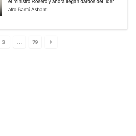
el ministro Rosero y ahora llegan dardos del líder
afro Bantú Ashanti
3
79
…