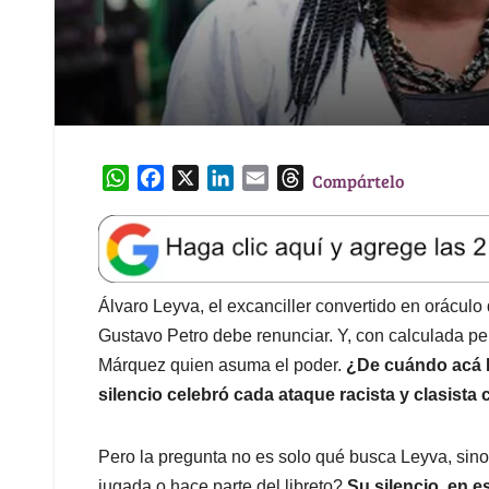
W
F
X
L
E
T
Compártelo
h
a
i
m
h
a
c
n
a
r
t
e
k
i
e
s
b
e
l
a
A
o
d
d
Álvaro Leyva, el excanciller convertido en oráculo 
p
o
I
s
Gustavo Petro debe renunciar. Y, con calculada per
p
k
n
Márquez quien asuma el poder.
¿De cuándo acá L
silencio celebró cada ataque racista y clasista 
Pero la pregunta no es solo qué busca Leyva, sino
jugada o hace parte del libreto?
Su silencio, en 