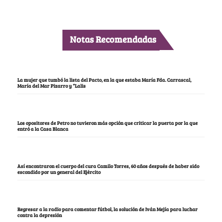
Notas Recomendadas
La mujer que tumbó la lista del Pacto, en la que estaba María Fda. Carrascal,
María del Mar Pizarro y “Lalis
Los opositores de Petro no tuvieron más opción que criticar la puerta por la que
entró a la Casa Blanca
Así encontraron el cuerpo del cura Camilo Torres, 60 años después de haber sido
escondido por un general del Ejército
Regresar a la radio para comentar fútbol, la solución de Iván Mejía para luchar
contra la depresión