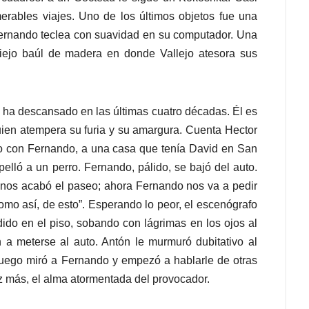
erables viajes. Uno de los últimos objetos fue una
ernando teclea con suavidad en su computador. Una
iejo baúl de madera en donde Vallejo atesora sus
a ha descansado en las últimas cuatro décadas. Él es
quien atempera su furia y su amargura. Cuenta Hector
o con Fernando, a una casa que tenía David en San
pelló a un perro. Fernando, pálido, se bajó del auto.
 nos acabó el paseo; ahora Fernando nos va a pedir
omo así, de esto”. Esperando lo peor, el escenógrafo
do en el piso, sobando con lágrimas en los ojos al
n a meterse al auto. Antón le murmuró dubitativo al
Luego miró a Fernando y empezó a hablarle de otras
 más, el alma atormentada del provocador.