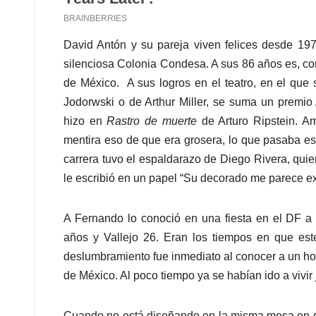
David Antón y su pareja viven felices desde 1
silenciosa Colonia Condesa. A sus 86 años es, co
de México. A sus logros en el teatro, en el que 
Jodorwski o de Arthur Miller, se suma un premio 
hizo en
Rastro de muerte
de Arturo Ripstein. Am
mentira eso de que era grosera, lo que pasaba es
carrera tuvo el espaldarazo de Diego Rivera, quie
le escribió en un papel “Su decorado me parece ex
A Fernando lo conoció en una fiesta en el DF a f
años y Vallejo 26. Eran los tiempos en que est
deslumbramiento fue inmediato al conocer a un ho
de México. Al poco tiempo ya se habían ido a vivi
Cuando no está diseñando en la misma mesa en q