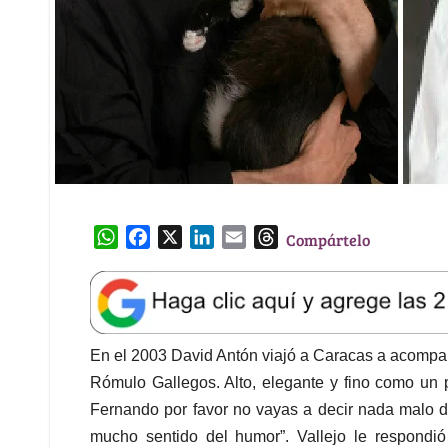
W
F
X
L
E
T
Compártelo
h
a
i
m
h
a
c
n
a
r
t
e
k
i
e
s
b
e
l
a
A
o
d
d
En el 2003 David Antón viajó a Caracas a acompaña
p
o
I
s
Rómulo Gallegos. Alto, elegante y fino como un p
p
k
n
Fernando por favor no vayas a decir nada malo d
mucho sentido del humor”. Vallejo le respondi