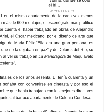
971 en el mismo apartamento de la cada vez menos
n más de 600 montajes, el escenógrafo mas prolífico
se cuenta el haber trabajado en obras de Alejandro
Ariel, el Óscar mexicano, por el diseño de arte que
igo de María Félix “Ella era una gran persona, es
 que no la dejaban en paz” y de Dolores del Río, su
n al ver su trabajo en
La Mandragora
de Maquiavelo
celente”.
inales de los años sesenta. Él tenía cuarenta y un
e soñaba con convertirse en cineasta y por eso el
mbre que había trabajado con los mejores directores
r juntos al barroco apartamento de Colonia Condesa.
ue lo hace desde hace 40 años, está sentado en un