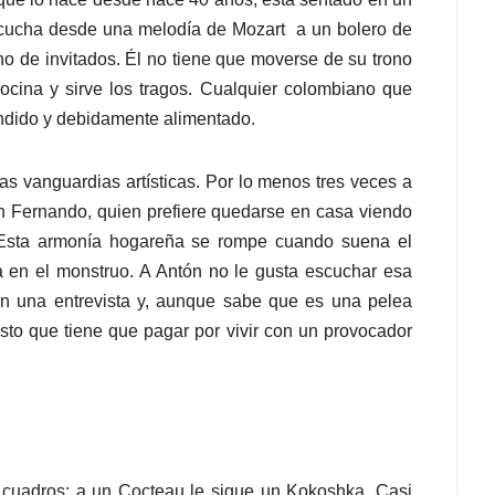
scucha desde una melodía de Mozart a un bolero de
eno de invitados. Él no tiene que moverse de su trono
ocina y sirve los tragos. Cualquier colombiano que
endido y debidamente alimentado.
 las vanguardias artísticas. Por lo menos tres veces a
in Fernando, quien prefiere quedarse en casa viendo
 Esta armonía hogareña se rompe cuando suena el
a en el monstruo. A Antón no le gusta escuchar esa
en una entrevista y, aunque sabe que es una pelea
osto que tiene que pagar por vivir con un provocador
 cuadros: a un Cocteau le sigue un Kokoshka. Casi