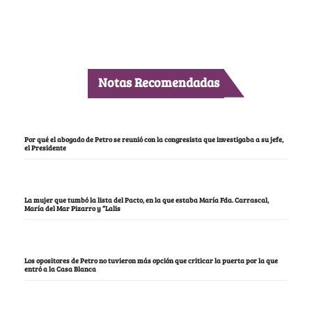
Notas Recomendadas
Por qué el abogado de Petro se reunió con la congresista que investigaba a su jefe,
el Presidente
La mujer que tumbó la lista del Pacto, en la que estaba María Fda. Carrascal,
María del Mar Pizarro y “Lalis
Los opositores de Petro no tuvieron más opción que criticar la puerta por la que
entró a la Casa Blanca