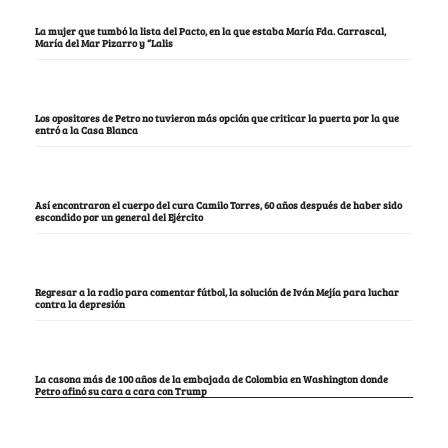
La mujer que tumbó la lista del Pacto, en la que estaba María Fda. Carrascal,
María del Mar Pizarro y “Lalis
Los opositores de Petro no tuvieron más opción que criticar la puerta por la que
entró a la Casa Blanca
Así encontraron el cuerpo del cura Camilo Torres, 60 años después de haber sido
escondido por un general del Ejército
Regresar a la radio para comentar fútbol, la solución de Iván Mejía para luchar
contra la depresión
La casona más de 100 años de la embajada de Colombia en Washington donde
Petro afinó su cara a cara con Trump