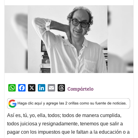
W
F
X
L
E
T
Compártelo
h
a
i
m
h
a
c
n
a
r
t
e
k
i
e
Así es, tú, yo, ella, todos; todos de manera cumplida,
s
b
e
l
a
todos juiciosa y resignadamente, tenemos que salir a
A
o
d
d
p
o
I
s
pagar con los impuestos que le faltan a la educación o a