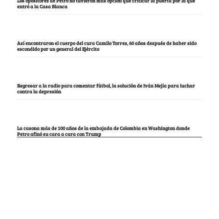
Los opositores de Petro no tuvieron más opción que criticar la puerta por la que
entró a la Casa Blanca
Así encontraron el cuerpo del cura Camilo Torres, 60 años después de haber sido
escondido por un general del Ejército
Regresar a la radio para comentar fútbol, la solución de Iván Mejía para luchar
contra la depresión
La casona más de 100 años de la embajada de Colombia en Washington donde
Petro afinó su cara a cara con Trump