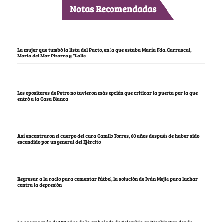
Notas Recomendadas
La mujer que tumbó la lista del Pacto, en la que estaba María Fda. Carrascal,
María del Mar Pizarro y “Lalis
Los opositores de Petro no tuvieron más opción que criticar la puerta por la que
entró a la Casa Blanca
Así encontraron el cuerpo del cura Camilo Torres, 60 años después de haber sido
escondido por un general del Ejército
Regresar a la radio para comentar fútbol, la solución de Iván Mejía para luchar
contra la depresión