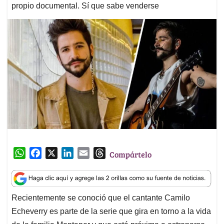
propio documental. Sí que sabe venderse
W
F
X
L
E
T
Compártelo
h
a
i
m
h
a
c
n
a
r
t
e
k
i
e
Recientemente se conoció que el cantante Camilo
s
b
e
l
a
Echeverry es parte de la serie que gira en torno a la vida
A
o
d
d