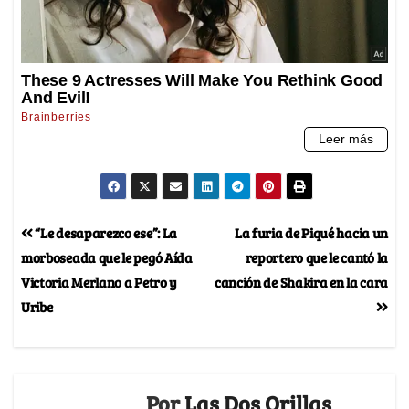
“Le desaparezco ese”: La
La furia de Piqué hacia un
morboseada que le pegó Aída
reportero que le cantó la
Victoria Merlano a Petro y
canción de Shakira en la cara
Uribe
Por
Las Dos Orillas