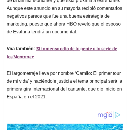
p
o
I
s
de la familia Montaner y que está próxima a estrenarse.
p
k
n
Aunque este anuncio en su mayoría recibió comentarios
negativos parece que fue una buena estrategia de
marketing, puesto que ahora HBO reveló que el esposo
de Evaluna tendrá un documental.
El inmenso odio de la gente a la serie de
Vea también:
los Montaner
El largometraje lleva por nombre ‘Camilo: El primer tour
de mi vida’ y haciéndole justicia el tema principal será la
primera gira internacional del cantante, que dio inicio en
España en el 2021.