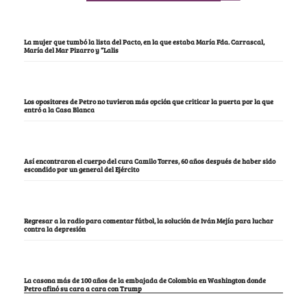
La mujer que tumbó la lista del Pacto, en la que estaba María Fda. Carrascal,
María del Mar Pizarro y “Lalis
Los opositores de Petro no tuvieron más opción que criticar la puerta por la que
entró a la Casa Blanca
Así encontraron el cuerpo del cura Camilo Torres, 60 años después de haber sido
escondido por un general del Ejército
Regresar a la radio para comentar fútbol, la solución de Iván Mejía para luchar
contra la depresión
La casona más de 100 años de la embajada de Colombia en Washington donde
Petro afinó su cara a cara con Trump